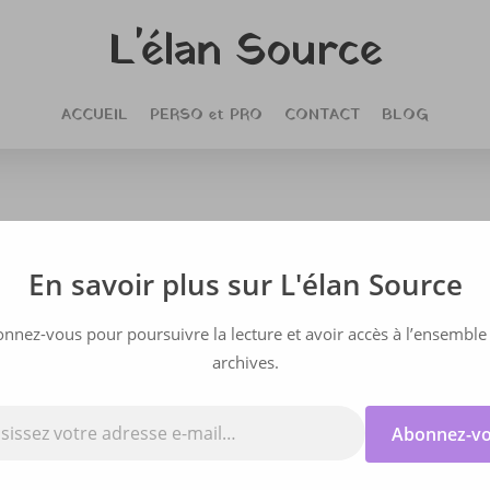
L'élan Source
ACCUEIL
PERSO et PRO
CONTACT
BLOG
Développement professionnel
En savoir plus sur L'élan Source
ion professionnell
nnez-vous pour poursuivre la lecture et avoir accès à l’ensemble
cer quand on est
archives.
Abonnez-v
By
Véronique
29/12/2025
No Comments