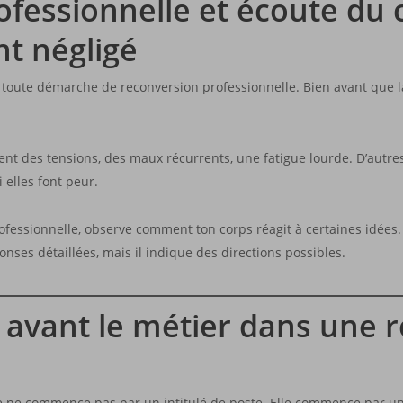
fessionnelle et écoute du c
t négligé
 toute démarche de reconversion professionnelle. Bien avant que l
éent des tensions, des maux récurrents, une fatigue lourde. D’autre
 elles font peur.
essionnelle, observe comment ton corps réagit à certaines idées. 
nses détaillées, mais il indique des directions possibles.
s avant le métier dans une 
e ne commence pas par un intitulé de poste. Elle commence par u